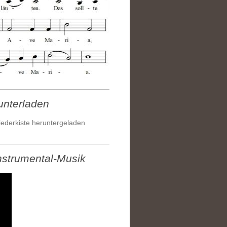
unterladen
iederkiste heruntergeladen
nstrumental-Musik