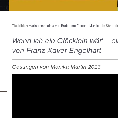
Titelbilder:
Maria Immaculata von Bartolomé Esteban Murillo
, die Sänger
Wenn ich ein Glöcklein wär' – e
von Franz Xaver Engelhart
Gesungen von Monika Martin 2013