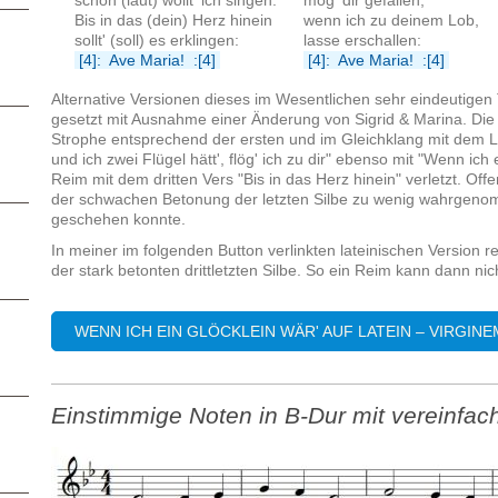
schön (laut) wollt' ich singen.
mög' dir gefallen,
Bis in das (dein) Herz hinein
wenn ich zu deinem Lob,
sollt' (soll) es erklingen:
lasse erschallen:
[4]: Ave Maria! :[4]
[4]: Ave Maria! :[4]
Alternative Versionen dieses im Wesentlichen sehr eindeutige
gesetzt mit Ausnahme einer Änderung von Sigrid & Marina. Die
Strophe entsprechend der ersten und im Gleichklang mit dem L
und ich zwei Flügel hätt', flög' ich zu dir" ebenso mit "Wenn ich
Reim mit dem dritten Vers "Bis in das Herz hinein" verletzt. O
der schwachen Betonung der letzten Silbe zu wenig wahrgeno
geschehen konnte.
In meiner im folgenden Button verlinkten lateinischen Version r
der stark betonten drittletzten Silbe. So ein Reim kann dann ni
WENN ICH EIN GLÖCKLEIN WÄR' AUF LATEIN – VIRGIN
Einstimmige Noten in B-Dur mit vereinfac