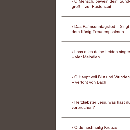
O Mensch, bewein dein' Sünd
groß – zur Fastenzeit
Das Palmsonntagslied – Singt
dem König Freudenpsalmen
Lass mich deine Leiden singe
– vier Melodien
O Haupt voll Blut und Wunden
– vertont von Bach
Herzliebster Jesu, was hast d
verbrochen?
O du hochheilig Kreuze –