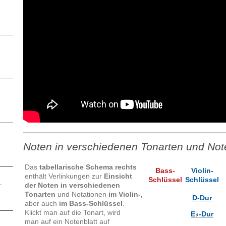
Noten in verschiedenen Tonarten und Not
Das
tabellarische Schema rechts
Bass-
Violin-
enthält
Verlinkungen zur
Einsicht
Schlüssel
Schlüssel
–
der
Noten in verschiedenen
Tonarten
und Notationen
im Violin-,
D-Dur
aber auch
im Bass-Schlüssel
.
Klickt man auf die Tonart, wird
E♭-Dur
man auf ein Notenblatt auf