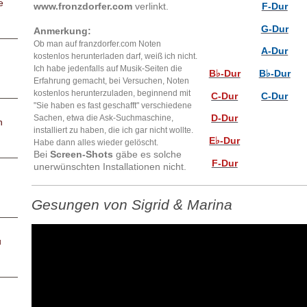
e
www.fronzdorfer.com
verlinkt.
F-Dur
G-Dur
Anmerkung:
Ob man auf franzdorfer.com Noten
A-Dur
kostenlos herunterladen darf, weiß ich nicht.
Ich habe jedenfalls auf Musik-Seiten die
B♭-Dur
B
♭-Dur
Erfahrung gemacht, bei Versuchen, Noten
kostenlos herunterzuladen, beginnend mit
C-Dur
C-Dur
"Sie haben es fast geschafft" verschiedene
D-Dur
Sachen, etwa die Ask-Suchmaschine,
n
installiert zu haben, die ich gar nicht wollte.
E♭-Dur
Habe dann alles wieder gelöscht.
Bei
Screen-Shots
gäbe es solche
F-Dur
unerwünschten Installationen nicht.
Gesungen von Sigrid & Marina
u