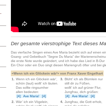
–
Der gesamte vierstrophige Text dieses Ma
Das vierfache Singen eines Ave Maria bezieht sich auf einen e
Gsang- und Gebetbuch "Segne Du Maria" der Marienerscheinu
die erste Note wurde geändert, und ich habe das Lied in B-Dur n
Ein Chor oder ein Duo singt diesen Mariengruß öfter und bei g
«Wenn ich ein Glöckein wär'» von Franx Xaver Engelhart
1.
Wenn ich ein Glöckein wär',
3.
Blüht' ich als Blümlein nur
schön (laut) wollt' ich läuten.
still dir zu Füßen,
Das sollte ringsumher
wollt' ich auf grüner Flur,
allen bedeuten:
Jungfrau, dich grüßen:
[4]: Ave Maria! :[4]
[4]: Ave Maria! :[4]
2.
Wär' ich ein Vögelein,
4.
Jungfrau, die Gott erhob,