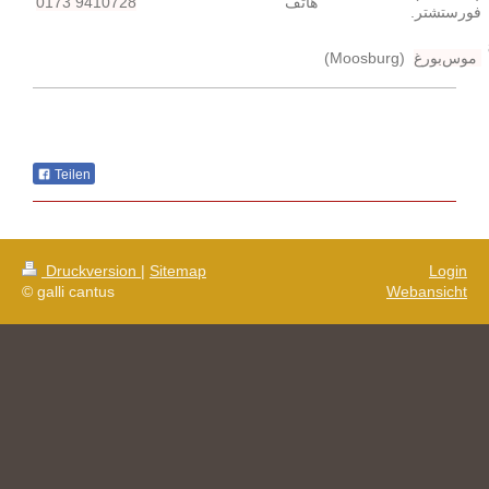
0173 9410728
هاتف
.فورستشتر
(Moosburg)
موس
بورغ
Teilen
Druckversion
|
Sitemap
Login
© galli cantus
Webansicht