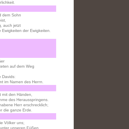
rlichkeit.
d dem Sohn
ist,
, auch jetzt
 Ewigkeiten der Ewigkeiten.
äer
eiteten auf dem Weg
 Davids:
mt im Namen des Herrn.
cht mit den Händen,
timme des Herausspringens.
rhabene Herr erschrecklich;
er die ganze Erde.
ie Völker uns;
 unter unseren Füßen.