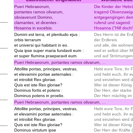
Pueri Hebraeorum,
Die Kinder der Hebrä
portantes ramos olivarum,
tragend Olivenzweig
obviaverunt Domino,
entgegengingen dem
clamantes, et dicentes :
rufend und sagend:
Hosanna in excelsis.
Hosanna ("Hilf doch!
Domini est terra, et plenitudo ejus :
Des Herrn ist die Er
orbis terrarum
der Erdkreis
et universi qui habitant in eo.
und alle, die wohnen
Quia ipse super maria fundavit eum :
weil er selbst über 
et super flumina praeparavit eum.
und auf Strömungen b
Pueri Hebraeorum, portantes ramos olivarum, …
Attollite portas, principes, vestras,
Hebt eure Tore, ihr 
et elevamini portae aeternales :
und hebt euch, ihr e
et introibit Rex gloriae.
und einziehen wird d
Quis est iste Rex gloriae?
Wer ist dieser König 
Dominus fortis et potens :
Der Herr, der starke
Dominus potens in proelio.
Der Herr mächtig im
Pueri Hebraeorum, portantes ramos olivarum, …
Attollite portas, principes, vestras,
Hebt eure Tore, ihr 
et elevamini portae aeternales :
und hebt euch, ihr e
et introibit Rex gloriae.
und einziehen wird d
Quis est iste Rex gloriae?
Wer ist dieser König 
Dominus virtutum ipse
Der Herr der Kräfte 