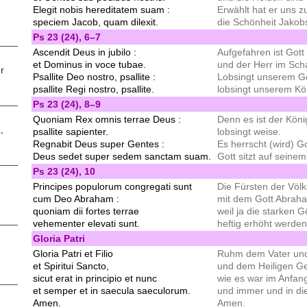
Elegit nobis hereditatem suam :
Erwählt hat er uns 
speciem Jacob, quam dilexit.
die Schönheit Jakobs,
Ps 23 (24), 6–7
Ascendit Deus in jubilo :
Aufgefahren ist Gott 
et Dominus in voce tubae.
und der Herr im Sch
r
Psallite Deo nostro, psallite :
Lobsingt unserem Got
psallite Regi nostro, psallite.
lobsingt unserem Kön
Ps 23 (24), 8–9
Quoniam Rex omnis terrae Deus :
Denn es ist der Köni
,
psallite sapienter.
lobsingt weise.
Regnabit Deus super Gentes :
Es herrscht (wird) G
Deus sedet super sedem sanctam suam.
Gott sitzt auf seinem
Ps 23 (24), 10
Principes populorum congregati sunt
Die Fürsten der Völ
cum Deo Abraham :
mit dem Gott Abrah
quoniam dii fortes terrae
weil ja die starken G
vehementer elevati sunt.
heftig erhöht werden
Gloria Patri
Gloria Patri et Filio
Ruhm dem Vater un
et Spiritui Sancto,
und dem Heiligen Ge
sicut erat in principio et nunc
wie es war im Anfang
et semper et in saecula saeculorum.
und immer und in die
Amen.
Amen.