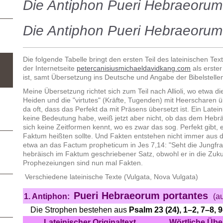
Die Antiphon Pueri Hebraeorum
Die Antiphon Pueri Hebraeorum
Die folgende Tabelle bringt den ersten Teil des lateinischen Tex
der Internetseite
petercanisiusmichaeldavidkang.com
als erster
ist,
samt Übersetzung ins Deutsche und Angabe der Bibelstelle
Meine Übersetzung richtet sich zum Teil nach Allioli, wo etwa d
Heiden und die "virtutes" (Kräfte, Tugenden) mit Heerscharen ü
da oft, dass das Perfekt da mit Präsens übersetzt ist. Ein Latei
keine Bedeutung habe, weiß jetzt aber nicht, ob das dem Hebräi
sich keine Zeitformen kennt, wo es zwar das sog. Perfekt gibt,
Faktum heißten sollte. Und Fakten entstehen nicht immer aus 
etwa an das Factum propheticum in Jes 7,14: "Seht die Jungf
hebräisch im Faktum geschriebener Satz, obwohl er in die Zukun
Prophezeiungen sind nun mal Fakten.
Verschiedene lateinische Texte (Vulgata, Nova Vulgata)
Pueri Hebraeorum portantes
1. Antiphon:
(a
Die Strophen bestehen aus
Psalm 23 (24), 1–2, 7–8, 
Lateinischer Originaltext
Wörtliche Übe