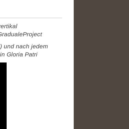
ertikal
GradualeProject
3) und nach jedem
n Gloria Patri