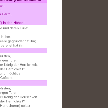
er,
e,
 Herrn,
") in den Höhen!
de und deren Fülle:
 in ihm.
Meere gegründet hat ihn;
ereitet hat ihn.
Fürsten,
wigen Tore,
er König der Herrlichkeit.
der Herrlichkeit?
 und möchtige.
 Gefecht.
Fürsten,
wigen Tore,
er König der Herrlichkeit.
der Herrlichkeit?
(Herrscharen) selbst