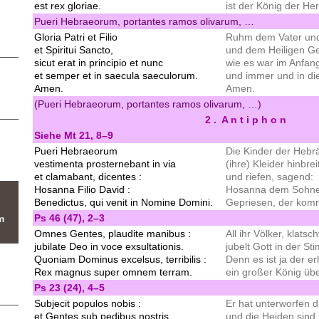
est rex gloriae.
ist der König der Her
Pueri Hebraeorum, portantes ramos olivarum, …
Gloria Patri et Filio
Ruhm dem Vater un
et Spiritui Sancto,
und dem Heiligen Ge
sicut erat in principio et nunc
wie es war im Anfang
et semper et in saecula saeculorum.
und immer und in die
Amen.
Amen.
(Pueri Hebraeorum, portantes ramos olivarum, …)
2 . A n t i p h o n
Siehe Mt 21, 8–9
Pueri Hebraeorum
Die Kinder der Hebr
vestimenta prosternebant in via
(ihre) Kleider hinbr
et clamabant, dicentes :
und riefen, sagend:
Hosanna Filio David :
Hosanna dem Sohne
Benedictus, qui venit in Nomine Domini.
Gepriesen, der kom
Ps 46 (47), 2–3
m
Omnes Gentes, plaudite manibus :
All ihr Völker, klats
jubilate Deo in voce exsultationis.
jubelt Gott in der S
Quoniam Dominus excelsus, terribilis :
Denn es ist ja der e
Rex magnus super omnem terram.
ein großer König üb
Ps 23 (24), 4–5
Subjecit populos nobis :
Er hat unterworfen d
et Gentes sub pedibus nostris.
und die Heiden sind