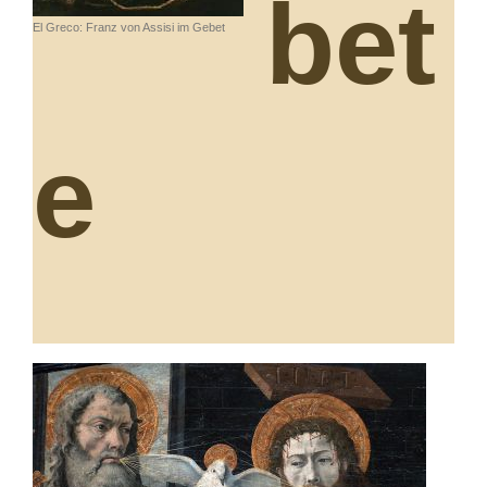
bet
El Greco: Franz von Assisi im Gebet
e