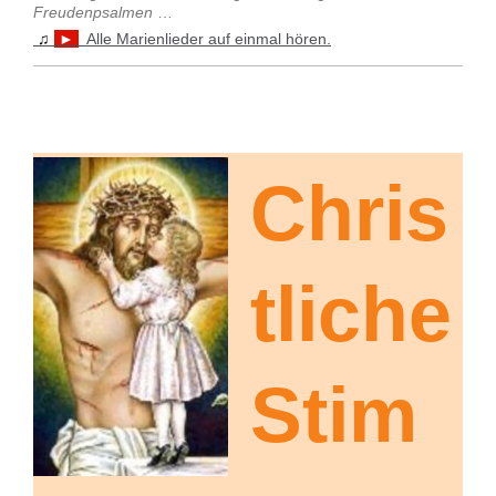
Freudenpsalmen
…
♫
►
Alle Marienlieder auf einmal hören.
Chris
tliche
Stim