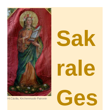
Sak
rale
Ges
Hl.Cäcilia, Kirchenmusik-Patronin