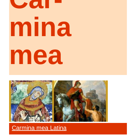
mina
mea
Carmina mea Latina