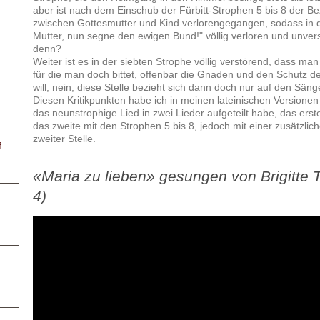
aber ist nach dem Einschub der Fürbitt-Strophen 5 bis 8 der 
zwischen Gottesmutter und Kind verlorengegangen, sodass in d
Mutter, nun segne den ewigen Bund!" völlig verloren und unver
denn?
Weiter ist es in der siebten Strophe völlig verstörend, dass 
für die man doch bittet, offenbar die Gnaden und den Schutz d
will, nein, diese Stelle bezieht sich dann doch nur auf den Sänge
Diesen Kritikpunkten habe ich in meinen lateinischen Versione
das neunstrophige Lied in zwei Lieder aufgeteilt habe, das erst
das zweite mit den Strophen 5 bis 8, jedoch mit einer zusätzlic
zweiter Stelle.
f
«Maria zu lieben» gesungen von Brigitte T
4)