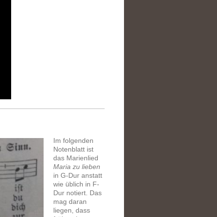
Im folgenden
Notenblatt ist
das Marienlied
Maria zu lieben
in G-Dur anstatt
wie üblich in F-
Dur notiert.
Das
mag daran
liegen, dass