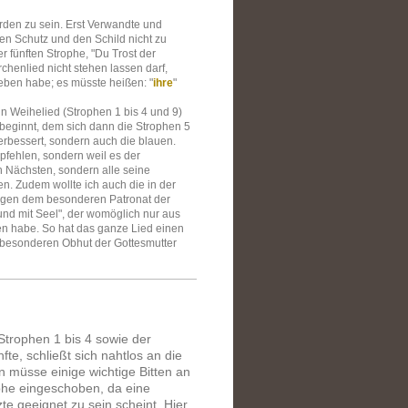
den zu sein. Erst Verwandte und
en Schutz und den Schild nicht zu
r fünften Strophe, "Du Trost der
rchenlied nicht stehen lassen darf,
eben habe; es müsste heißen: "
ihre
"
in Weihelied (Strophen 1 bis 4 und 9)
he beginnt, dem sich dann die Strophen 5
verbessert, sondern auch die blauen.
mpfehlen, sondern weil es der
n Nächsten, sondern alle seine
. Zudem wollte ich auch die in der
igen dem besonderen Patronat der
und mit Seel", der womöglich nur aus
en habe. So hat das ganze Lied einen
 besonderen Obhut der Gottesmutter
trophen 1 bis 4 sowie der
te, schließt sich nahtlos an die
n müsse einige wichtige Bitten an
ophe eingeschoben, da eine
te geeignet zu sein scheint. Hier