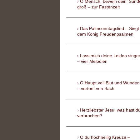
O Mensch, bewein dein' Sünd
groß – zur Fastenzeit
Das Palmsonntagslied – Singt
dem König Freudenpsalmen
Lass mich deine Leiden singe
– vier Melodien
O Haupt voll Blut und Wunden
– vertont von Bach
Herzliebster Jesu, was hast d
verbrochen?
O du hochheilig Kreuze –