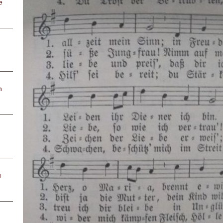
e
n
u