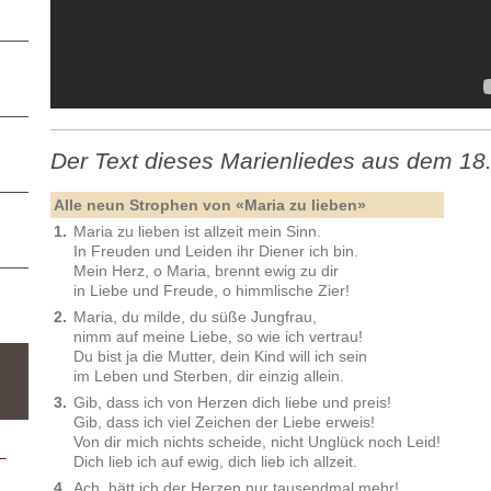
Der Text dieses Marienliedes aus dem 18
Alle neun Strophen von «Maria zu lieben»
1.
Maria zu lieben ist allzeit mein Sinn.
In Freuden und Leiden ihr Diener ich bin.
Mein Herz, o Maria, brennt ewig zu dir
in Liebe und Freude, o himmlische Zier!
2.
Maria, du milde, du süße Jungfrau,
nimm auf meine Liebe, so wie ich vertrau!
Du bist ja die Mutter, dein Kind will ich sein
im Leben und Sterben, dir einzig allein.
3.
Gib, dass ich von Herzen dich liebe und preis!
Gib, dass ich viel Zeichen der Liebe erweis!
Von dir mich nichts scheide, nicht Unglück noch Leid!
–
Dich lieb ich auf ewig, dich lieb ich allzeit.
4.
Ach, hätt ich der Herzen nur tausendmal mehr!