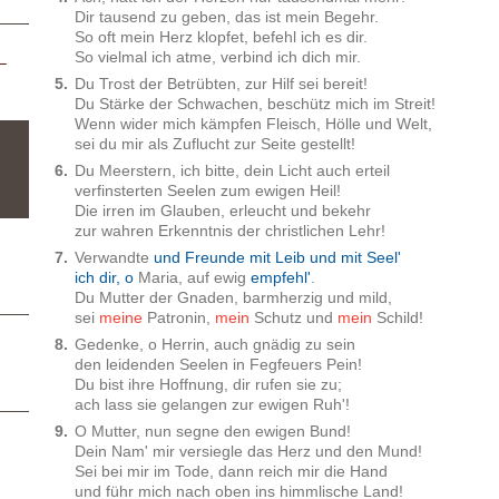
Dir tausend zu geben, das ist mein Begehr.
So oft mein Herz klopfet, befehl ich es dir.
So vielmal ich atme, verbind ich dich mir.
–
5.
Du Trost der Betrübten, zur Hilf sei bereit!
Du Stärke der Schwachen, beschütz mich im Streit!
Wenn wider mich kämpfen Fleisch, Hölle und Welt,
sei du mir als Zuflucht zur Seite gestellt!
6.
Du Meerstern, ich bitte, dein Licht auch erteil
verfinsterten Seelen zum ewigen Heil!
Die irren im Glauben, erleucht und bekehr
zur wahren Erkenntnis der christlichen Lehr!
7.
Verwandte
und Freunde mit Leib und mit Seel'
ich dir, o
Maria, auf ewig
empfehl'
.
Du Mutter der Gnaden, barmherzig und mild,
sei
meine
Patronin,
mein
Schutz und
mein
Schild!
8.
Gedenke, o Herrin, auch gnädig zu sein
den leidenden Seelen in Fegfeuers Pein!
Du bist ihre Hoffnung, dir rufen sie zu;
ach lass sie gelangen zur ewigen Ruh'!
9.
O Mutter, nun segne den ewigen Bund!
Dein Nam' mir versiegle das Herz und den Mund!
Sei bei mir im Tode, dann reich mir die Hand
und führ mich nach oben ins himmlische Land!