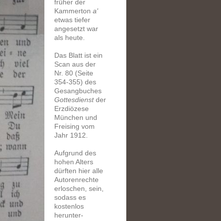
früher der
Kammerton
a'
etwas tiefer
angesetzt war
als heute.
Das Blatt ist ein
Scan aus der
Nr. 80 (Seite
354-355) des
Gesangbuches
Gottesdienst
d
er
Erzdiözese
München und
Freising vom
Jahr 1912.
Aufgrund des
hohen Alters
dürften hier alle
Autorenrechte
erloschen, sein,
sodass es
k
ostenlos
herunter-