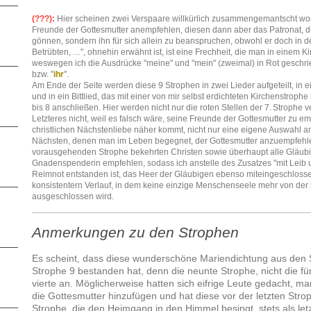
(???):
Hier scheinen zwei Verspaare willkürlich zusammengemantscht wor
Freunde der Gottesmutter anempfehlen, diesen dann aber das Patronat, d
gönnen, sondern ihn für sich allein zu beanspruchen, obwohl er doch in de
Betrübten, …", ohnehin erwähnt ist, ist eine Frechheit, die man in einem Ki
weswegen ich die Ausdrücke "meine" und "mein" (zweimal) in Rot geschri
bzw. "
ihr
".
Am Ende der Seite werden diese 9 Strophen in zwei Lieder aufgeteilt, in e
und in ein Bittlied, das mit einer von mir selbst erdichteten Kirchenstrop
bis 8 anschließen. Hier werden nicht nur die roten Stellen der 7. Strophe 
Letzteres nicht, weil es falsch wäre, seine Freunde der Gottesmutter zu e
christlichen Nächstenliebe näher kommt, nicht nur eine eigene Auswahl a
Nächsten, denen man im Leben begegnet, der Gottesmutter anzuempfehlen
vorausgehenden Strophe bekehrten Christen sowie überhaupt alle Gläub
Gnadenspenderin empfehlen, sodass ich anstelle des Zusatzes "mit Leib 
Reimnot entstanden ist, das Heer der Gläubigen ebenso miteingeschloss
konsistentern Verlauf, in dem keine einzige Menschenseele mehr von der
ausgeschlossen wird.
Anmerkungen zu den Strophen
Es scheint, dass diese wunderschöne Mariendichtung aus den S
Strophe 9 bestanden hat, denn die neunte Strophe, nicht die fünf
vierte an. Möglicherweise hatten sich eifrige Leute gedacht, ma
die Gottesmutter hinzufügen und hat diese vor der letzten Str
Strophe, die den Heimgang in den Himmel besingt, stets als letz