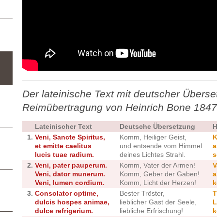
Der lateinische Text mit deutscher Übers
Reimübertragung von Heinrich Bone 184
Lateinischer Text
Deutsche Übersetzung
H
1.
Veni, Sancte Spiritus,
Komm, Heiliger Geist,
K
et emitte caelitus
und entsende vom Himmel
a
lucis tuae radium.
deines Lichtes Strahl.
s
2.
Veni, pater pauperum.
Komm, Vater der Armen!
V
Veni, dator munerum.
Komm, Geber der Gaben!
a
Veni, lumen cordium.
Komm, Licht der Herzen!
k
3.
Consolator optime,
Bester Tröster,
T
dulcis hospes animae,
lieblicher Gast der Seele,
L
dulce refrigerium.
liebliche Erfrischung!
k