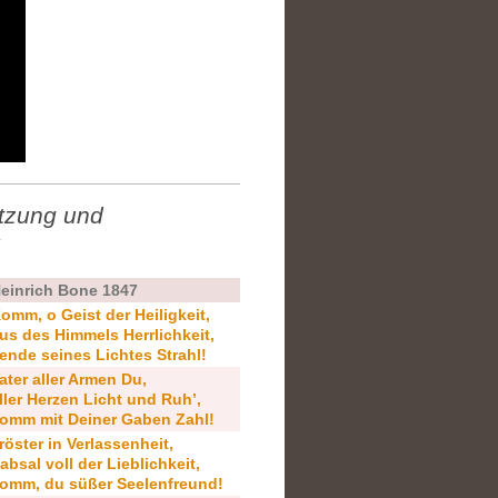
etzung und
7
einrich Bone 1847
omm, o Geist der Heiligkeit,
us des Himmels Herrlichkeit,
ende seines Lichtes Strahl!
ater aller Armen Du,
ller Herzen Licht und Ruh’,
omm mit Deiner Gaben Zahl!
röster in Verlassenheit,
absal voll der Lieblichkeit,
omm, du süßer Seelenfreund!