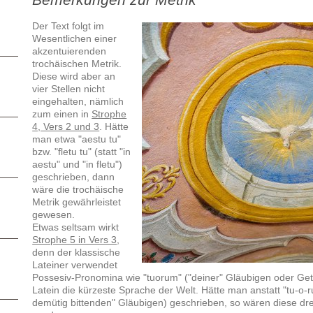
Der Text folgt im
Wesentlichen einer
akzentuierenden
trochäischen Metrik.
Diese wird aber an
vier Stellen nicht
eingehalten, nämlich
zum einen in
Strophe
4, Vers 2 und 3
. Hätte
man etwa "aestu tu"
bzw. "fletu tu" (statt "in
aestu" und "in fletu")
geschrieben, dann
wäre die trochäische
Metrik gewährleistet
gewesen.
Etwas seltsam wirkt
Strophe 5 in Vers 3
,
denn der klassische
Lateiner verwendet
Possesiv-Pronomina wie "tuorum" ("deiner" Gläubigen oder Getre
Latein die kürzeste Sprache der Welt. Hätte man anstatt
"tu-o-
demütig bittenden" Gläubigen) geschrieben, so wären diese drei