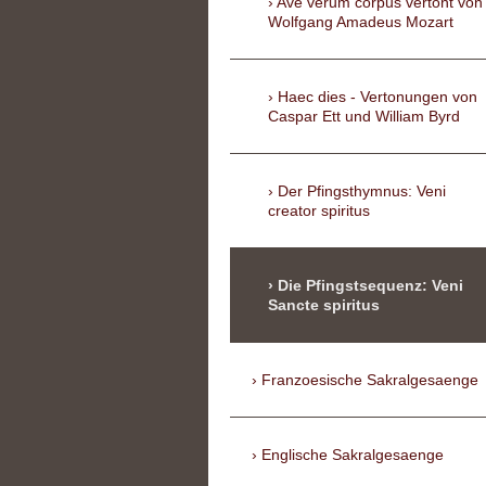
Ave verum corpus vertont von
Wolfgang Amadeus Mozart
Haec dies - Vertonungen von
Caspar Ett und William Byrd
Der Pfingsthymnus: Veni
creator spiritus
Die Pfingstsequenz: Veni
Sancte spiritus
Franzoesische Sakralgesaenge
Englische Sakralgesaenge