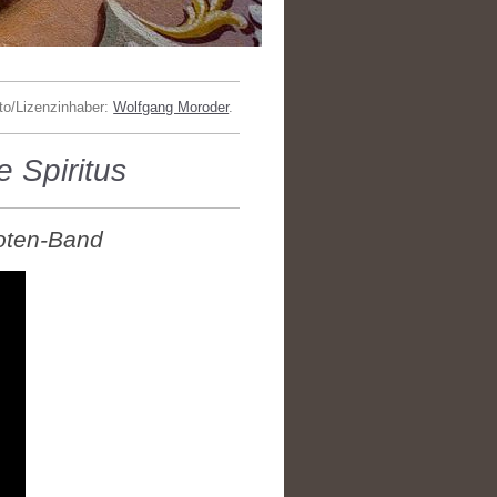
to/Lizenzinhaber:
Wolfgang Moroder
.
 Spiritus
oten-Band