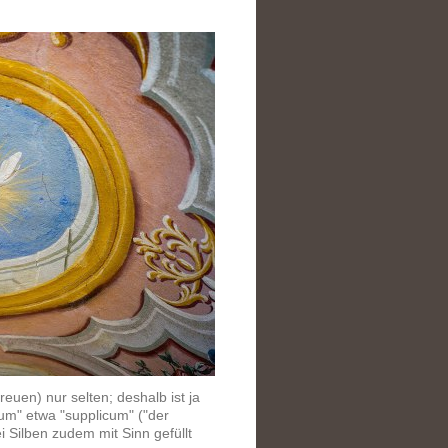
uen) nur selten; deshalb ist ja
rum" etwa "
supplicum" ("der
 Silben zudem mit Sinn gefüllt