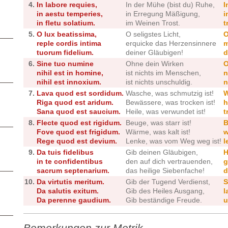
4.
In labore requies,
In der Mühe (bist du) Ruhe,
I
in aestu temperies,
in Erregung Mäßigung,
i
in fletu solatium.
im Weinen Trost.
t
5.
O lux beatissima,
O seligstes Licht,
O
reple cordis intima
erquicke das Herzensinnere
m
tuorum fidelium.
deiner Gläubigen!
d
6.
Sine tuo numine
Ohne dein Wirken
O
nihil est in homine,
ist nichts im Menschen,
n
nihil est innoxium.
ist nichts unschuldig.
n
7.
Lava quod est sordidum.
Wasche, was schmutzig ist!
W
Riga quod est aridum.
Bewässere, was trocken ist!
h
Sana quod est saucium.
Heile, was verwundet ist!
t
8.
Flecte quod est rigidum.
Beuge, was starr ist!
B
Fove quod est frigidum.
Wärme, was kalt ist!
w
Rege quod est devium.
Lenke, was vom Weg weg ist!
l
9.
Da tuis fidelibus
Gib deinen Gläubigen,
H
in te confidentibus
den auf dich vertrauenden,
g
sacrum septenarium.
das heilige Siebenfache!
d
10.
Da virtutis meritum.
Gib der Tugend Verdienst,
S
Da salutis exitum.
Gib des Heiles Ausgang,
l
Da perenne gaudium.
Gib beständige Freude.
u
Bemerkungen zur Metrik