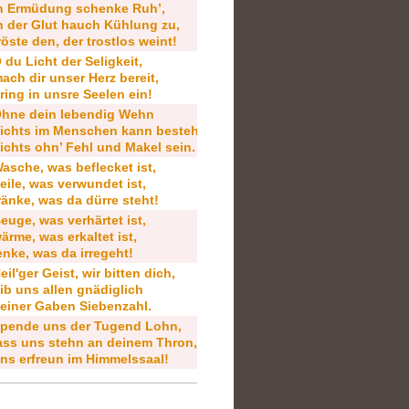
n Ermüdung schenke Ruh’,
n der Glut hauch Kühlung zu,
röste den, der trostlos weint!
 du Licht der Seligkeit,
ach dir unser Herz bereit,
ring in unsre Seelen ein!
hne dein lebendig Wehn
ichts im Menschen kann bestehn,
ichts ohn’ Fehl und Makel sein.
asche, was beflecket ist,
eile, was verwundet ist,
ränke, was da dürre steht!
euge, was verhärtet ist,
ärme, was erkaltet ist,
enke, was da irregeht!
eil'ger Geist, wir bitten dich,
ib uns allen gnädiglich
einer Gaben Siebenzahl.
pende uns der Tugend Lohn,
ass uns stehn an deinem Thron,
ns erfreun im Himmelssaal!