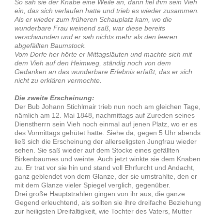
So sah sie der Knabe eine Weile an, dann fiel ihm sein Vieh
ein, das sich verlaufen hatte und trieb es wieder zusammen.
Als er wieder zum früheren Schauplatz kam, wo die
wunderbare Frau weinend saß, war diese bereits
verschwunden und er sah nichts mehr als den leeren
abgefällten Baumstock.
Vom Dorfe her hörte er Mittagsläuten und machte sich mit
dem Vieh auf den Heimweg, ständig noch von dem
Gedanken an das wunderbare Erlebnis erfaßt, das er sich
nicht zu erklären vermochte.
Die zweite Erscheinung:
Der Bub Johann Stichlmair trieb nun noch am gleichen Tage,
nämlich am 12. Mai 1848, nachmittags auf Zureden seines
Dienstherrn sein Vieh noch einmal auf jenen Platz, wo er es
des Vormittags gehütet hatte. Siehe da, gegen 5 Uhr abends
ließ sich die Erscheinung der allerseligsten Jungfrau wieder
sehen. Sie saß wieder auf dem Stocke eines gefällten
Birkenbaumes und weinte. Auch jetzt winkte sie dem Knaben
zu. Er trat vor sie hin und stand voll Ehrfurcht und Andacht,
ganz geblendet von dem Glanze, der sie umstrahlte, den er
mit dem Glanze vieler Spiegel verglich, gegenüber.
Drei große Hauptstrahlen gingen von ihr aus, die ganze
Gegend erleuchtend, als sollten sie ihre dreifache Beziehung
zur heiligsten Dreifaltigkeit, wie Tochter des Vaters, Mutter