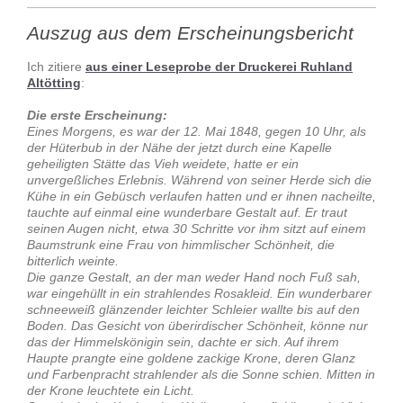
Auszug aus dem Erscheinungsbericht
Ich zitiere
aus einer Leseprobe der Druckerei Ruhland
Altötting
:
Die erste Erscheinung:
Eines Morgens, es war der 12. Mai 1848, gegen 10 Uhr, als
der Hüterbub in der Nähe der jetzt durch eine Kapelle
geheiligten Stätte das Vieh weidete, hatte er ein
unvergeßliches Erlebnis. Während von seiner Herde sich die
Kühe in ein Gebüsch verlaufen hatten und er ihnen nacheilte,
tauchte auf einmal eine wunderbare Gestalt auf. Er traut
seinen Augen nicht, etwa 30 Schritte vor ihm sitzt auf einem
Baumstrunk eine Frau von himmlischer Schönheit, die
bitterlich weinte.
Die ganze Gestalt, an der man weder Hand noch Fuß sah,
war eingehüllt in ein strahlendes Rosakleid. Ein wunderbarer
schneeweiß glänzender leichter Schleier wallte bis auf den
Boden. Das Gesicht von überirdischer Schönheit, könne nur
das der Himmelskönigin sein, dachte er sich. Auf ihrem
Haupte prangte eine goldene zackige Krone, deren Glanz
und Farbenpracht strahlender als die Sonne schien. Mitten in
der Krone leuchtete ein Licht.