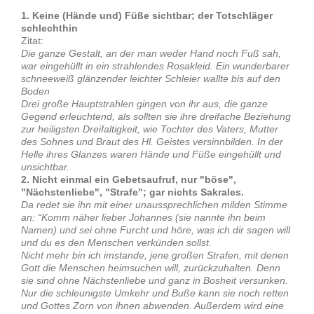
1. Keine (Hände und) Füße sichtbar; der Totschläger
schlechthin
Zitat:
Die ganze Gestalt, an der man weder Hand noch Fuß sah,
war eingehüllt in ein strahlendes Rosakleid. Ein wunderbarer
schneeweiß glänzender leichter Schleier wallte bis auf den
Boden
Drei große Hauptstrahlen gingen von ihr aus, die ganze
Gegend erleuchtend, als sollten sie ihre dreifache Beziehung
zur heiligsten Dreifaltigkeit, wie Tochter des Vaters, Mutter
des Sohnes und Braut des Hl. Geistes versinnbilden. In der
Helle ihres Glanzes waren Hände und Füße eingehüllt und
unsichtbar.
2. Nicht einmal ein Gebetsaufruf, nur "böse",
"Nächstenliebe", "Strafe"; gar nichts Sakrales.
Da redet sie ihn mit einer unaussprechlichen milden Stimme
an: “Komm näher lieber Johannes (sie nannte ihn beim
Namen) und sei ohne Furcht und höre, was ich dir sagen will
und du es den Menschen verkünden sollst.
Nicht mehr bin ich imstande, jene großen Strafen, mit denen
Gott die Menschen heimsuchen will, zurückzuhalten. Denn
sie sind ohne Nächstenliebe und ganz in Bosheit versunken.
Nur die schleunigste Umkehr und Buße kann sie noch retten
und Gottes Zorn von ihnen abwenden. Außerdem wird eine