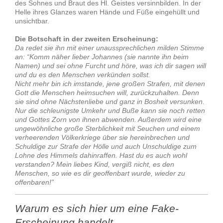
des Sohnes und Braut des Hl. Geistes versinnbilden. In der
Helle ihres Glanzes waren Hände und Füße eingehüllt und
unsichtbar.
Die Botschaft in der zweiten Erscheinung:
Da redet sie ihn mit einer unaussprechlichen milden Stimme
an: “Komm näher lieber Johannes (sie nannte ihn beim
Namen) und sei ohne Furcht und höre, was ich dir sagen will
und du es den Menschen verkünden sollst.
Nicht mehr bin ich imstande, jene großen Strafen, mit denen
Gott die Menschen heimsuchen will, zurückzuhalten. Denn
sie sind ohne Nächstenliebe und ganz in Bosheit versunken.
Nur die schleunigste Umkehr und Buße kann sie noch retten
und Gottes Zorn von ihnen abwenden. Außerdem wird eine
ungewöhnliche große Sterblichkeit mit Seuchen und einem
verheerenden Völkerkriege über sie hereinbrechen und
Schuldige zur Strafe der Hölle und auch Unschuldige zum
Lohne des Himmels dahinraffen. Hast du es auch wohl
verstanden? Mein liebes Kind, vergiß nicht, es den
Menschen, so wie es dir geoffenbart wurde, wieder zu
offenbaren!”
Warum es sich hier um eine Fake-
Erscheinung handelt