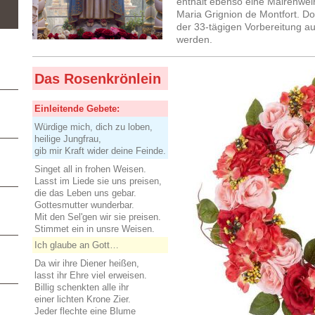
enthält ebenso eine Mairenwei
Maria Grignion de Montfort. Do
der 33-tägigen Vorbereitung au
werden.
Das Rosenkrönlein
Einleitende Gebete:
Würdige mich, dich zu loben,
heilige Jungfrau,
gib mir Kraft wider deine Feinde.
Singet all in frohen Weisen.
Lasst im Liede sie uns preisen,
die das Leben uns gebar.
Gottesmutter wunderbar.
Mit den Sel'gen wir sie preisen.
Stimmet ein in unsre Weisen.
Ich glaube an Gott…
Da wir ihre Diener heißen,
lasst ihr Ehre viel erweisen.
Billig schenkten alle ihr
einer lichten Krone Zier.
Jeder flechte eine Blume