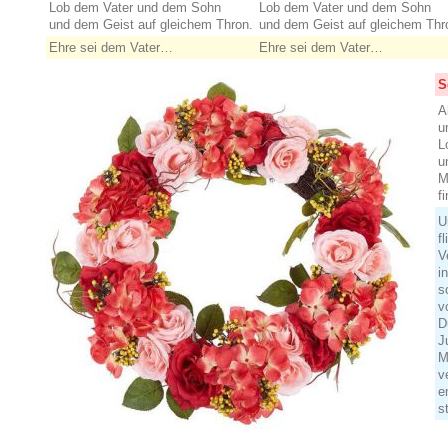
Lob dem Vater und dem Sohn
Lob dem Vater und dem Sohn
und dem Geist auf gleichem Thron.
und dem Geist auf gleichem Thr
Ehre sei dem Vater…
Ehre sei dem Vater…
S
A
u
L
u
M
f
U
f
V
i
s
v
D
J
M
v
e
s