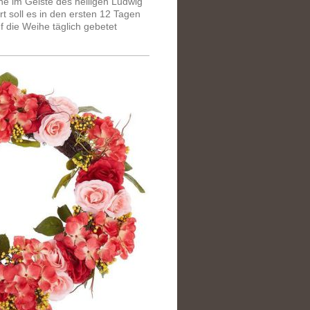
he im Geiste des heiligen Ludwig
rt soll es in den ersten 12 Tagen
f die Weihe täglich gebetet