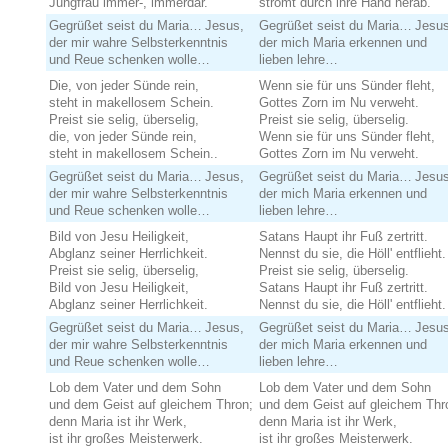
Jungfrau immer-, immerdar.
strömt durch ihre Hand herab.
Gegrüßet seist du Maria… Jesus,
Gegrüßet seist du Maria… Jesus
der mir wahre Selbsterkenntnis
der mich Maria erkennen und
und Reue schenken wolle…
lieben lehre…
Die, von jeder Sünde rein,
Wenn sie für uns Sünder fleht,
steht in makellosem Schein.
Gottes Zorn im Nu verweht.
Preist sie selig, überselig,
Preist sie selig, überselig.
die, von jeder Sünde rein,
Wenn sie für uns Sünder fleht,
steht in makellosem Schein..
Gottes Zorn im Nu verweht.
Gegrüßet seist du Maria… Jesus,
Gegrüßet seist du Maria… Jesus
der mir wahre Selbsterkenntnis
der mich Maria erkennen und
und Reue schenken wolle…
lieben lehre…
Bild von Jesu Heiligkeit,
Satans Haupt ihr Fuß zertritt.
Abglanz seiner Herrlichkeit.
Nennst du sie, die Höll' entflieht.
Preist sie selig, überselig,
Preist sie selig, überselig.
Bild von Jesu Heiligkeit,
Satans Haupt ihr Fuß zertritt.
Abglanz seiner Herrlichkeit.
Nennst du sie, die Höll' entflieht.
Gegrüßet seist du Maria… Jesus,
Gegrüßet seist du Maria… Jesus
der mir wahre Selbsterkenntnis
der mich Maria erkennen und
und Reue schenken wolle…
lieben lehre…
Lob dem Vater und dem Sohn
Lob dem Vater und dem Sohn
und dem Geist auf gleichem Thron;
und dem Geist auf gleichem Thr
denn Maria ist ihr Werk,
denn Maria ist ihr Werk,
ist ihr großes Meisterwerk.
ist ihr großes Meisterwerk.