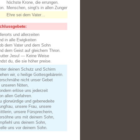
höchste Krone, die errungen.
on.
Menschen, singt's in allen Zungen.
Ehre sei dem Vater…
chlussgebete:
llerorts und allerzeiten
nd in alle Ewigkeiten
ob dem Vater und dem Sohn
nd dem Geist auf gleichem Thron.
utter Jesu! ― Keine Weise
indst du, die sie höher preise.
nter deinen Schutz und Schirm
liehen wir, o heilige Gottesgebärerin.
erschmähe nicht unser Gebet
n unseren Nöten,
ondern erlöse uns jederzeit
on allen Gefahren.
u glorwürdige und gebenedeite
ungfrau, unsere Frau, unsere
ittlerin, unsere Fürsprecherin,
ersöhne uns mit deinem Sohn,
mpfiehl uns deinem Sohn,
telle uns vor deinem Sohn.