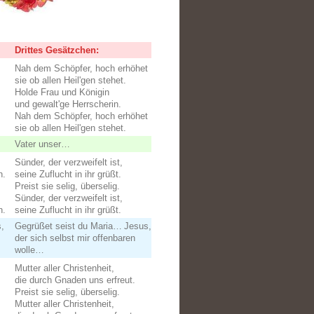
Drittes Gesätzchen:
Nah dem Schöpfer, hoch erhöhet
sie ob allen Heil'gen stehet.
Holde Frau und Königin
und gewalt'ge Herrscherin.
Nah dem Schöpfer, hoch erhöhet
sie ob allen Heil'gen stehet.
Vater unser…
Sünder, der verzweifelt ist,
n.
seine Zuflucht in ihr grüßt.
Preist sie selig, überselig.
Sünder, der verzweifelt ist,
n.
seine Zuflucht in ihr grüßt.
,
Gegrüßet seist du Maria… Jesus,
der sich selbst mir offenbaren
wolle…
Mutter aller Christenheit,
die durch Gnaden uns erfreut.
Preist sie selig, überselig.
Mutter aller Christenheit,