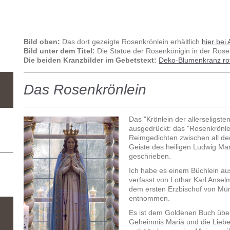
Bild oben:
Das dort gezeigte Rosenkrönlein erhältlich
hier bei
Bild unter dem Titel:
Die Statue der Rosenkönigin in der Ros
Die beiden Kranzbilder im Gebetstext:
Deko-Blumenkranz ro
Das Rosenkrönlein
Das "Krönlein der allerseligst
ausgedrückt: das "
Rosenkrönlei
Reimgedichten zwischen all de
Geiste des heiligen Ludwig Mar
geschrieben.
Ich habe es einem Büchlein aus
verfasst von
Lothar Karl Ansel
dem ersten Erzbischof von Mü
entnommen.
Es ist dem Goldenen Buch über
Geheimnis Mariä und die Liebe