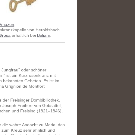
 Amazon
.
enkranzkapelle von Heroldsbach.
t/rosa
erhältlich bei
Beliani
.
en Jungfrau" oder schöner
n" ist ein Kurzrosenkranz mit
n bekannten Gebeten. Es ist im
ia Grignion de Montfort
 der Freisinger Dombibiliothek,
m Joseph Freiherr von Gebsattel,
nchen und Freising (1821–1846),
 die wahre Andacht zu Maria, das
 zum Kreuz sehr ähnlich und