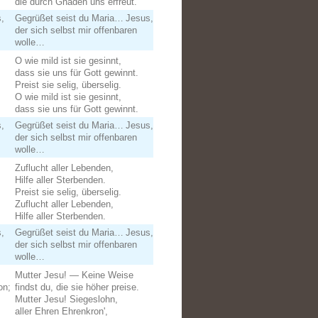
die durch Gnaden uns erfreut.
,
Gegrüßet seist du Maria… Jesus,
der sich selbst mir offenbaren
wolle…
O wie mild ist sie gesinnt,
dass sie uns für Gott gewinnt.
Preist sie selig, überselig.
O wie mild ist sie gesinnt,
dass sie uns für Gott gewinnt.
,
Gegrüßet seist du Maria… Jesus,
der sich selbst mir offenbaren
wolle…
Zuflucht aller Lebenden,
Hilfe aller Sterbenden.
Preist sie selig, überselig.
Zuflucht aller Lebenden,
Hilfe aller Sterbenden.
,
Gegrüßet seist du Maria… Jesus,
der sich selbst mir offenbaren
wolle…
Mutter Jesu! ― Keine Weise
on;
findst du, die sie höher preise.
Mutter Jesu! Siegeslohn,
aller Ehren Ehrenkron',