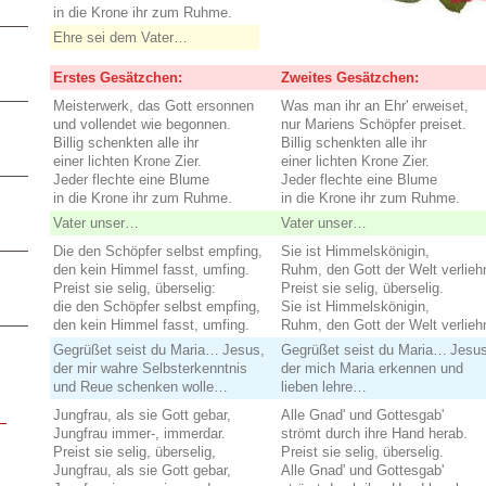
in die Krone ihr zum Ruhme.
Ehre sei dem Vater…
Erstes Gesätzchen:
Zweites Gesätzchen:
Meisterwerk, das Gott ersonnen
Was man ihr an Ehr' erweiset,
und vollendet wie begonnen.
nur Mariens Schöpfer preiset.
Billig schenkten alle ihr
Billig schenkten alle ihr
einer lichten Krone Zier.
einer lichten Krone Zier.
Jeder flechte eine Blume
Jeder flechte eine Blume
in die Krone ihr zum Ruhme.
in die Krone ihr zum Ruhme.
Vater unser…
Vater unser…
Die den Schöpfer selbst empfing,
Sie ist Himmelskönigin,
den kein Himmel fasst, umfing.
Ruhm, den Gott der Welt verlieh
Preist sie selig, überselig:
Preist sie selig, überselig.
die den Schöpfer selbst empfing,
Sie ist Himmelskönigin,
den kein Himmel fasst, umfing.
Ruhm, den Gott der Welt verlieh
Gegrüßet seist du Maria… Jesus,
Gegrüßet seist du Maria… Jesus
der mir wahre Selbsterkenntnis
der mich Maria erkennen und
und Reue schenken wolle…
lieben lehre…
Jungfrau, als sie Gott gebar,
Alle Gnad' und Gottesgab'
Jungfrau immer-, immerdar.
strömt durch ihre Hand herab.
Preist sie selig, überselig,
Preist sie selig, überselig.
Jungfrau, als sie Gott gebar,
Alle Gnad' und Gottesgab'