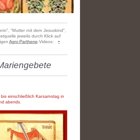
rin", "Mutter mit dem Jesuskind",
etquelle jeweils durch Klick auf
higen
Agni-Parthene
-Videos:
•
 Mariengebete
 bis einschließlich Karsamstag in
und abends.