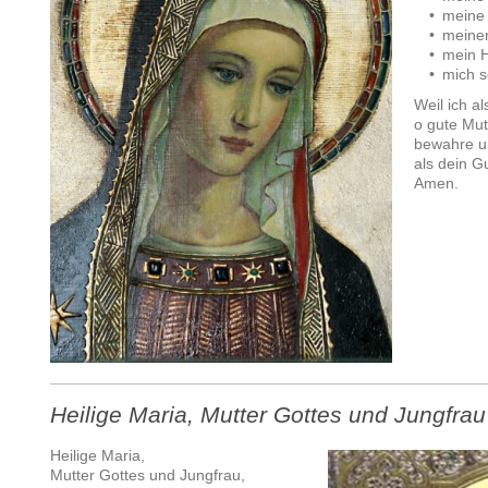
• meine 
• meinen
• mein H
• mich se
Weil ich al
o gute Mut
bewahre u
als dein G
Amen.
Heilige Maria, Mutter Gottes und Jungfra
Heilige Maria,
Mutter Gottes und Jungfrau,