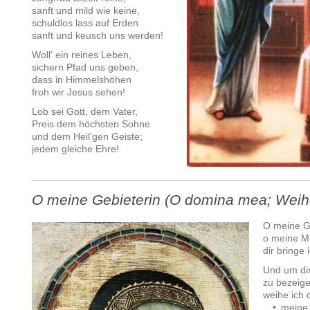
sanft und mild wie keine,
schuldlos lass auf Erden
sanft und keusch uns werden!
Woll' ein reines Leben,
sichern Pfad uns geben,
dass in Himmelshöhen
froh wir Jesus sehen!
Lob sei Gott, dem Vater,
Preis dem höchsten Sohne
und dem Heil'gen Geiste;
jedem gleiche Ehre!
O meine Gebieterin (O domina mea; Weih
O meine Ge
o meine Mu
dir bringe
Und um di
zu bezeige
weihe ich 
• meine 