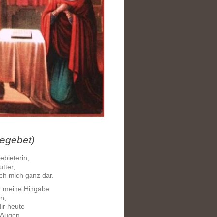
egebet)
bieterin,
tter,
 ich mich ganz dar.
r meine Hingabe
n,
dir heute
Augen,