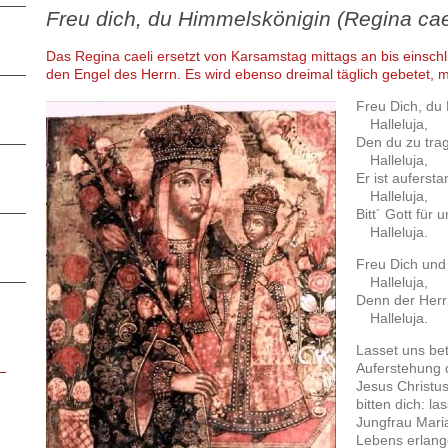
Freu dich, du Himmelskönigin (Regina cae
Das Regina caeli ersetzt von Karsamstag mittags an bis einsch
den Engel des Herrn. Es wird ebenso dreimal täglich gebetet, 
Freu Dich, du
Halleluja,
Den du zu tra
Halleluja,
Er ist auferst
Halleluja,
Bitt´ Gott für u
Halleluja.
Freu Dich und 
Halleluja,
Denn der Herr 
Halleluja.
Lasset uns bet
Auferstehung 
Jesus Christus
bitten dich: la
Jungfrau Mari
Lebens erlang