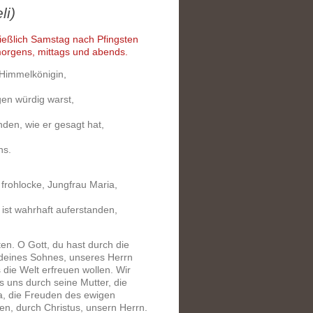
li)
ließlich Samstag nach Pfingsten
morgens, mittags und abends.
 Himmelkönigin,
gen würdig warst,
anden, wie er gesagt hat,
ns.
frohlocke, Jungfrau Maria,
ist wahrhaft auferstanden,
en. O Gott, du hast durch die
deines Sohnes, unseres Herrn
 die Welt erfreuen wollen. Wir
ss uns durch seine Mutter, die
a, die Freuden des ewigen
en, durch Christus, unsern Herrn.