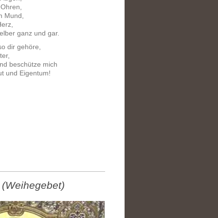
Ohren,
 Mund,
erz,
lber ganz und gar.
so dir gehöre,
ter,
nd beschütze mich
ut und Eigentum!
u (Weihegebet)