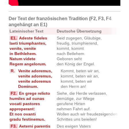
Der Text
der französischen Tradition (F2, F3, F4
angehängt an E1)
Lateinischer Text
Deutsche Übersetzung
Jos
E1.
Adeste fideles
Seid zugegen, Gläubige,
Nun 
laeti triumphantes,
freudig, triumphierend,
sin
venite, venite
kommt, kommt
und
in Bethlehem.
nach Betlehem.
nac
Natum videte
Geboren seht
Chr
Regem angelorum.
den König der Engel.
sti
R.
Venite adoremus,
Kommt, beten wir an,
Kom
venite adoremus,
kommt, beten wir an,
kom
venite adoremus
kommt, beten wir
kom
Dominum.
den Herrn an!
den
F2.
En grege relicto
Siehe, die Herde verlassen,
O se
humiles ad cunas
demütige, zur Wiege
eil
vocati pastores
gerufene Hirten
und
approperant:
nehmen Fahrt auf.
nac
Et nos ovanti
Wollen auch wir freudezeigenden
geh
gradu festinemus.
Schrittes uns beieilen!
Fri
F3.
Aeterni parentis
Des ewigen Vaters
Der