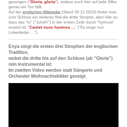
gesungen ("
Gloria, gloria
"), sodass auch hier auf jede Silbe
genau ein Ton fällt.
Auf der
englischen Wikipedia
(Stand 30.12.2023) findet man
zum Schluss ein weiteres Mal die dritte Strophe, aber hier so,
dass das "Io" ("Juheh!") in der ersten Zeile durch "hymnos"
ersetzt ist: "
Cantet nunc hymnos …
" ("Es singe nun
Lobeslieder …").
Enya singt die ersten drei
Strophen der englischen
Tradition,
wobei die dritte bis auf den Schluss (ab "Gloria")
rein instrumental ist.
Im zweiten Video werden statt Sängerin und
Orchester Weihnachtsbilder gezeigt.