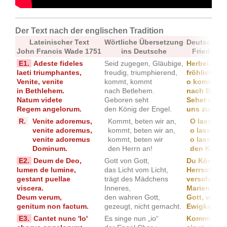
Der Text nach der englischen Tradition
Lateinischer Text
Wörtliche Übersetzung
Deutsche m
John Francis Wade 1751
ins Deutsche
Friedrich
E1.
Adeste fideles
Seid zugegen, Gläubige,
Herbei, o i
laeti triumphantes,
freudig, triumphierend,
fröhlich tri
Venite, venite
kommt, kommt
o kommet, 
in Bethlehem.
nach Betlehem.
nach Bethl
Natum videte
Geboren seht
Sehet das K
Regem angelorum.
den König der Engel.
uns zum He
R.
Venite adoremus,
Kommt, beten wir an,
O lasset u
venite adoremus,
kommt, beten wir an,
o lasset u
venite adoremus
kommt, beten wir
o lasset u
Dominum.
den Herrn an!
den König
E2.
Deum de Deo,
Gott von Gott,
Du König de
lumen de lumine,
das Licht vom Licht,
Herrscher d
gestant puellae
trägt des Mädchens
verschmähst
viscera.
Inneres,
Marien Sch
Deum verum,
den wahren Gott,
Gott, wahre
genitum non factum.
gezeugt, nicht gemacht.
Ewigkeit ge
E3.
Cantet nunc 'Io'
Es singe nun „io“
Kommt, sin