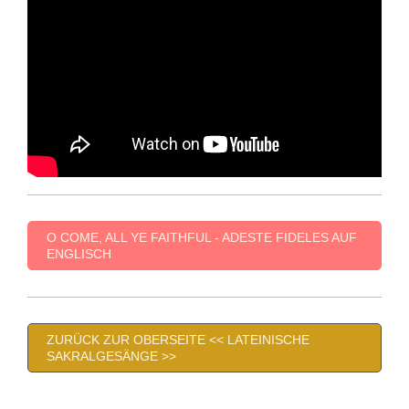
O COME, ALL YE FAITHFUL - ADESTE FIDELES AUF
ENGLISCH
ZURÜCK ZUR OBERSEITE << LATEINISCHE
SAKRALGESÄNGE >>