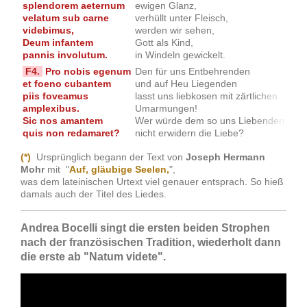
splendorem aeternum
ewigen Glanz,
Herr
velatum sub carne
verhüllt unter Fleisch,
ist
videbimus,
werden wir sehen,
in 
Deum infantem
Gott als Kind,
Got
pannis involutum.
in Windeln gewickelt.
als 
F4.
Pro nobis egenum
Den für uns Entbehrenden
Sch
et foeno cubantem
und auf Heu Liegenden
lieg
piis foveamus
lasst uns liebkosen mit zärtlichen
o s
amplexibus.
Umarmungen!
Lie
Sic nos amantem
Wer würde dem so uns Liebenden
Jes
quis non redamaret?
nicht erwidern die Liebe?
das 
(*)
Ursprünglich begann der Text von
Joseph Hermann
Mohr
mit "
Auf, gläubige Seelen,
",
was dem lateinischen Urtext viel genauer entsprach. So hieß
damals auch der Titel des Liedes.
Andrea Bocelli singt die ersten beiden Strophen
nach der französischen Tradition, wiederholt dann
die erste ab "Natum videte".