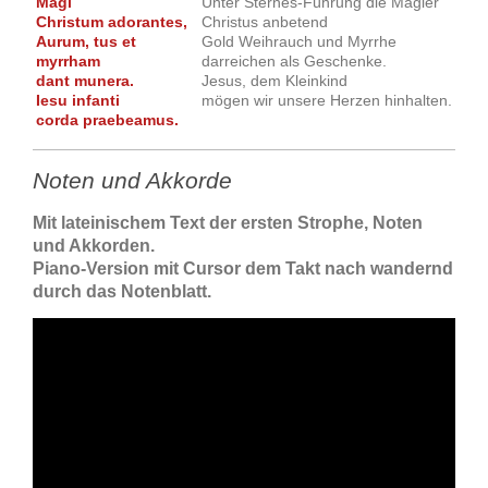
Magi
Unter Sternes-Führung die Magier
Christum adorantes,
Christus anbetend
Aurum, tus et
Gold Weihrauch und Myrrhe
myrrham
darreichen als Geschenke.
dant munera.
Jesus, dem Kleinkind
Iesu infanti
mögen wir unsere Herzen hinhalten.
corda praebeamus.
Noten und Akkorde
Mit lateinischem Text der ersten Strophe, Noten
und Akkorden.
Piano-Version mit Cursor dem Takt nach wandernd
durch das Notenblatt.