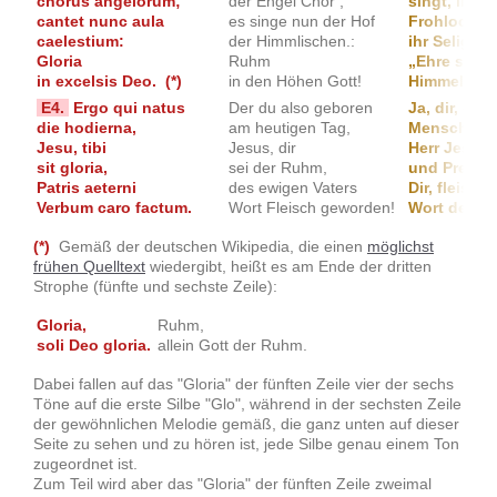
chorus angelorum;
der Engel Chor ;
singt, ihr 
cantet nunc aula
es singe nun der Hof
Frohlocket,
caelestium:
der Himmlischen.:
ihr Seligen:
Gloria
Ruhm
„Ehre sei G
in excelsis Deo. (*)
in den Höhen Gott!
Himmel und
E4.
Ergo qui natus
Der du also geboren
Ja, dir, der
die hodierna,
am heutigen Tag,
Mensch für
Jesu, tibi
Jesus, dir
Herr Jesu, 
sit gloria,
sei der Ruhm,
und Preis 
Patris aeterni
des ewigen Vaters
Dir, fleisc
Verbum caro factum.
Wort Fleisch geworden!
Wort des e
(*)
Gemäß der deutschen Wikipedia, die einen
möglichst
frühen Quelltext
wiedergibt, heißt es am Ende der dritten
Strophe (fünfte und sechste Zeile):
Gloria,
Ruhm,
soli Deo gloria.
allein Gott der Ruhm.
Dabei fallen auf das "Gloria" der fünften Zeile vier der sechs
Töne auf die erste Silbe "Glo", während in der sechsten Zeile
der gewöhnlichen Melodie gemäß, die ganz unten auf dieser
Seite zu sehen und zu hören ist, jede Silbe genau einem Ton
zugeordnet ist.
Zum Teil wird aber das "Gloria" der fünften Zeile zweimal