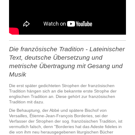
Die französische Tradition - Lateinischer
Text, deutsche Übersetzung und
metrische Übertragung mit Gesang und
Musik
Die erst später gedichteten Strophen der französischen
Tradition hängen sich an die bekannte erste Strophe der
englischen Tradition an. Diese gehört zur französischen
Tradition mit dazu.
Die Behauptung, der Abbé und spätere Bischof von
Versailles, Étienne-Jean-François Borderies, sei der
Verfasser der Strophen der sog. französischen Tradition, ist
vermutlich falsch, denn "Borderies hat das Adeste fideles in
die von ihm neu herausgegebenen liturgischen Bücher