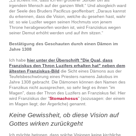
irgendein Mensch auf der ganzen Welt.“ Und alsogleich ward
der Seele des Bruders Pacificus geoffenbart: „Daraus kannst
du erkennen, dass die Vision, welche du gesehen hast, wahr
ist: so wie Luzifer wegen seinen Hochmuts von jenem
Throne herabgeworfen worden ist, wird Franziskus wegen
seiner Demut erhöht werden und auf ihm sitzen.“
Bestätigung des Geschauten durch einen Dämon im
Jahre 1308
Ich habe
hier unter der Überschrift "Die Qual, dass
Franziskus den Thron Luzifers erhalten hat" neben dem
ältesten Franziskus-Bild
die Sicht eines Dämons aus der
Teufelsbeschwörung eines Priesters namens Jakobus im
Jahre 1308 gebracht. Die Dämonen können den Namen des
Franzikus nicht aussprechen, so sehr liegt es ihnen "im
Magen", dass der Thron des Luzifers an Franziskus fiel. Hier
wird Franziskus der "
Stomachosus
" (sozusagen: der einem
im Magen liegt; der Ärgerliche) genannt.
Keine Gewissheit, ob diese Vision auf
Gottes wirken zurückgeht
Ich möchte betonen, dass solche Visionen keine kirchliche