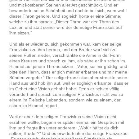
und mit kostbaren Steinen aller Art geschmückt. Und er
bewunderte seine Schönheit und dachte bei sich, wem wohl
dieser Thron gehöre. Und sogleich hörte er eine Stimme,
welche zu ihm sprach: „Dieser Thron war der Thron des
Luzifer, und statt seiner wird der demütige Franziskus auf
ihm sitzen,“
Und als er wieder zu sich gekommen war, kam der selige
Franziskus zu ihm heraus, und der Bruder warf sich zu
seinen Füßen nieder, verschränkte die Arme in der Form
eines Kreuzes und sprach zu ihm, als sähe er ihn schon im
Himmel auf jenem Throne sitzen: „Vater, sei mir gnädig, und
bitte den Herrn, dass er sich meiner erbarme und mir meine
Sünden vergebe.“ Der selige Franziskus aber streckte seine
Hand aus und hob ihn auf, weil er sogleich erkannte, dass er
im Gebet eine Vision gehabt habe. Denn er schien völlig
verändert und sprach zum seligen Franziskus nicht wie zu
einem im Fleische Lebenden, sondern wie zu einem, der
schon im Himmel regiert.
Weil er aber dem seligen Franziskus seine Vision nicht
erzählen wollte, begann er später einmal ein Gespräch mit
ihm und fragte ihn unter anderem: „Wofür hältst du dich
selber, Bruder?“ Und es erwiderte ihm der selige Franziskus:
„Es scheint mir, dass ich ein größerer Sünder bin als