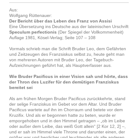
Aus:
Wolfgang Rüttenauer:
Der Bericht über das Leben des Franz von Assisi
Eine Übersetzung ins Deutsche aus der lateinischen Urschrift
Speculum perfectionis
(Der Spiegel der Vollkommenheit)
Auflage 1981, Kösel-Verlag; Seite 107 – 108
Vormals schrieb man die Schrift Bruder Leo, dem Gefährten
und Zeitzeugen des Franzsiskus selbst zu, heute geht man
von mehreren Autoren mit Bruder Leo, der Tagebuch-
Aufzeichnungen geführt hat, als Hauptverfasser aus.
Wie Bruder Pacificus in einer Vision sah und hörte, dass
der Thron des Luzifer für den demütigen Franziskus
bereitet sei
Als am frühen Morgen Bruder Pacificus zurückkehrte, stand
der selige Franziskus im Gebet vor dem Altar. Und Bruder
Pacificus wartete auf ihn im Chorraum und betete vor dem
Kruzifix. Und als er begonnen hatte zu beten, wurde er
emporgehoben und in den Himmel getragen – „ob im Leibe
oder außer dem Leibe, das weiß Gott allein“ [2 Kor 12, 2] –,
und er sah im Himmel viele Throne und darunter einen, der
größer war und herrlicher und leuchtender als alle anderen