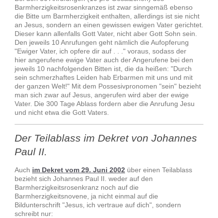
Barmherzigkeitsrosenkranzes ist zwar sinngemäß ebenso
die Bitte um Barmherzigkeit enthalten, allerdings ist sie nicht
an Jesus, sondern an einen gewissen ewigen Vater gerichtet.
Dieser kann allenfalls Gott Vater, nicht aber Gott Sohn sein.
Den jeweils 10 Anrufungen geht nämlich die Aufopferung
"
Ewiger Vater, ich opfere dir auf . . ." voraus, sodass der
hier
angerufene ewige Vater auch der Angerufene bei den
jeweils 10 nachfolgenden Bitten ist, die da heißen: "Durch
sein schmerzhaftes Leiden hab Erbarmen mit uns und mit
der ganzen Welt!" Mit dem Possesivpronomen "sein" bezieht
man sich zwar auf Jesus, angerufen wird aber der ewige
Vater. Die 300 Tage Ablass fordern aber die Anrufung Jesu
und nicht etwa die Gott Vaters.
Der Teilablass im Dekret von Johannes
Paul II.
Auch
im Dekret vom 29. Juni 2002
über einen Teilablass
bezieht sich Johannes Paul II. weder auf den
Barmherzigkeitsrosenkranz noch auf die
Barmherzigkeitsnovene, ja nicht einmal auf die
Bildunterschrift "Jesus, ich vertraue auf dich", sondern
schreibt nur: