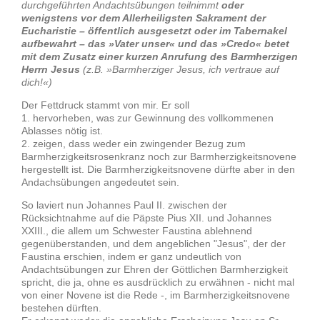
durchgeführten Andachtsübungen teilnimmt
oder
wenigstens vor dem Allerheiligsten Sakrament der
Eucharistie – öffentlich ausgesetzt oder im Tabernakel
aufbewahrt – das »Vater unser« und das »Credo« betet
mit dem Zusatz einer kurzen Anrufung des Barmherzigen
Herrn Jesus
(z.B. »Barmherziger Jesus, ich vertraue auf
dich!«)
Der Fettdruck stammt von mir. Er soll
1. hervorheben, was zur Gewinnung des vollkommenen
Ablasses nötig ist.
2. zeigen, dass weder ein zwingender Bezug zum
Barmherzigkeitsrosenkranz noch zur Barmherzigkeitsnovene
hergestellt ist. Die Barmherzigkeitsnovene dürfte aber in den
Andachsübungen angedeutet sein.
So laviert nun Johannes Paul II. zwischen der
Rücksichtnahme auf die Päpste Pius XII. und Johannes
XXIII., die allem um Schwester Faustina ablehnend
gegenüberstanden, und dem angeblichen "Jesus", der der
Faustina erschien, indem er ganz undeutlich von
Andachtsübungen zur Ehren der Göttlichen Barmherzigkeit
spricht, die ja, ohne es ausdrücklich zu erwähnen - nicht mal
von einer Novene ist die Rede -, im Barmherzigkeitsnovene
bestehen dürften.