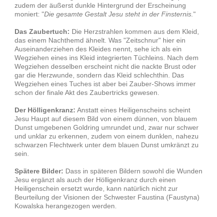
zudem der äußerst dunkle Hintergrund der Erscheinung
moniert: "
Die gesamte Gestalt Jesu steht in der Finsternis.
"
Das Zaubertuch:
Die Herzstrahlen kommen aus dem Kleid,
das einem Nachthemd ähnelt. Was "Zeitschnur" hier ein
Auseinanderziehen des Kleides nennt, sehe ich als ein
Wegziehen eines ins Kleid integrierten Tüchleins. Nach dem
Wegziehen desselben erscheint nicht die nackte Brust oder
gar die Herzwunde, sondern das Kleid schlechthin. Das
Wegziehen eines Tuches ist aber bei Zauber-Shows immer
schon der finale Akt des Zaubertricks gewesen.
Der Hölligenkranz:
Anstatt eines Heiligenscheins scheint
Jesu Haupt auf diesem Bild von einem dünnen, von blauem
Dunst umgebenen Goldring umrundet und, zwar nur schwer
und unklar zu erkennen, zudem von einem dunklen, nahezu
schwarzen Flechtwerk unter dem blauen Dunst umkränzt zu
sein.
Spätere Bilder:
Dass in späteren Bildern sowohl die Wunden
Jesu ergänzt als auch der Hölligenkranz durch einen
Heiligenschein ersetzt wurde, kann natürlich nicht zur
Beurteilung der Visionen der Schwester Faustina (Faustyna)
Kowalska herangezogen werden.