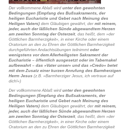
Der vollkommene Ablaß wird
unter den gewohnten
Bedingungen (Empfang des Bußsakraments, der
heiligen Eucharistie und Gebet nach Meinung des
Heiligen Vaters)
dem Gläubigen gewährt, der
mit reinem,
jeder, auch der läßlichen Sünde abgewandtem Herzen
am zweiten Sonntag der Osterzeit
, das heißt, dem »der
Göttlichen Barmherzigkeit«, in einer Kirche oder einem
Oratorium an den zu Ehren der Göttlichen Barmherzigkeit
durchgeführten Andachtsübungen teilnimmt
oder
wenigstens vor dem Allerheiligsten Sakrament der
Eucharistie – öffentlich ausgesetzt oder im Tabernakel
aufbewahrt – das »Vater unser« und das »Credo« betet
mit dem Zusatz einer kurzen Anrufung des Barmherzigen
Herrn Jesus
(z.B. »Barmherziger Jesus, ich vertraue auf
dich!«)
Der vollkommene Ablaß wird
unter den gewohnten
Bedingungen (Empfang des Bußsakraments, der
heiligen Eucharistie und Gebet nach Meinung des
Heiligen Vaters)
dem Gläubigen gewährt, der
mit reinem,
jeder, auch der läßlichen Sünde abgewandtem Herzen
am zweiten Sonntag der Osterzeit
, das heißt, dem »der
Göttlichen Barmherzigkeit«, in einer Kirche oder einem
Oratorium an den zu Ehren der Göttlichen Barmherzigkeit