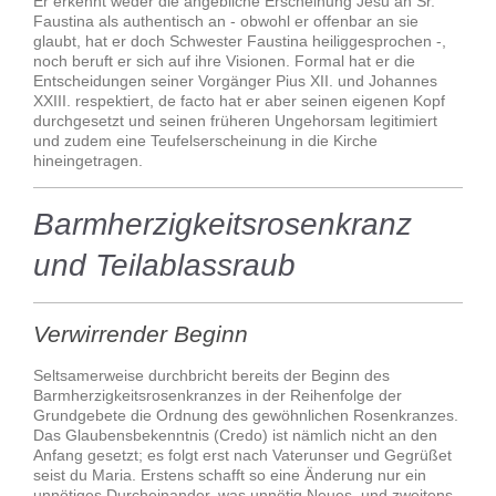
Er erkennt weder die angebliche Erscheinung Jesu an Sr.
Faustina als authentisch an - obwohl er offenbar an sie
glaubt, hat er doch Schwester Faustina heiliggesprochen -,
noch beruft er sich auf ihre Visionen. Formal hat er die
Entscheidungen seiner Vorgänger Pius XII. und Johannes
XXIII. respektiert, de facto hat er aber seinen eigenen Kopf
durchgesetzt und seinen früheren Ungehorsam legitimiert
und zudem eine Teufelserscheinung in die Kirche
hineingetragen.
Barmherzigkeitsrosenkranz
und Teilablassraub
Verwirrender Beginn
Seltsamerweise durchbricht bereits der Beginn des
Barmherzigkeitsrosenkranzes in der Reihenfolge der
Grundgebete die Ordnung des gewöhnlichen Rosenkranzes.
Das Glaubensbekenntnis (Credo) ist nämlich nicht an den
Anfang gesetzt; es folgt erst nach Vaterunser und Gegrüßet
seist du Maria. Erstens schafft so eine Änderung nur ein
unnötiges Durcheinander, was unnötig Neues, und zweitens