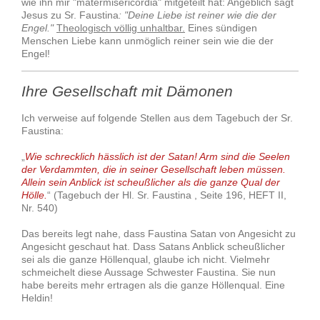
wie ihn mir "matermisericordia" mitgeteilt hat: Angeblich sagt
Jesus zu Sr. Faustina
: "Deine Liebe ist reiner wie die der
Engel."
Theologisch völlig unhaltbar.
Eines sündigen
Menschen Liebe kann unmöglich reiner sein wie die der
Engel!
Ihre Gesellschaft mit Dämonen
Ich verweise auf folgende Stellen aus dem Tagebuch der Sr.
Faustina:
„
Wie schrecklich hässlich ist der Satan! Arm sind die Seelen
der Verdammten, die in seiner Gesellschaft leben müssen.
Allein sein Anblick ist scheußlicher als die ganze Qual der
Hölle.
“ (Tagebuch der Hl. Sr. Faustina , Seite 196, HEFT II,
Nr. 540)
Das bereits legt nahe, dass Faustina Satan von Angesicht zu
Angesicht geschaut hat. Dass Satans Anblick scheußlicher
sei als die ganze Höllenqual, glaube ich nicht. Vielmehr
schmeichelt diese Aussage Schwester Faustina. Sie nun
habe bereits mehr ertragen als die ganze Höllenqual. Eine
Heldin!