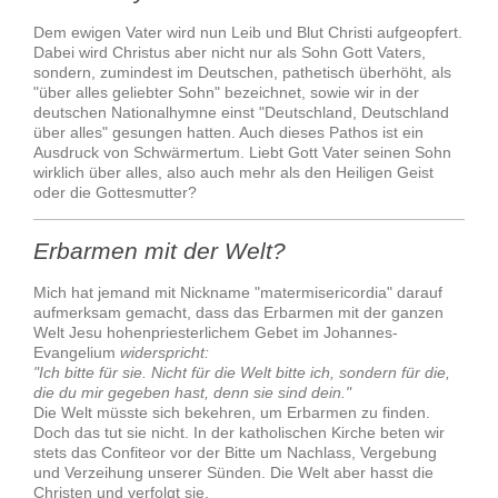
Dem ewigen Vater wird nun Leib und Blut Christi aufgeopfert.
Dabei wird Christus aber nicht nur als Sohn Gott Vaters,
sondern, zumindest im Deutschen, pathetisch überhöht, als
"über alles geliebter Sohn" bezeichnet, sowie wir in der
deutschen Nationalhymne einst "Deutschland, Deutschland
über alles" gesungen hatten. Auch dieses Pathos ist ein
Ausdruck von Schwärmertum. Liebt Gott Vater seinen Sohn
wirklich über alles, also auch mehr als den Heiligen Geist
oder die Gottesmutter?
Erbarmen mit der Welt?
Mich hat jemand mit Nickname
"matermisericordia"
darauf
aufmerksam gemacht, dass das Erbarmen mit der ganzen
Welt Jesu hohenpriesterlichem Gebet im Johannes-
Evangelium
widerspricht:
"Ich bitte für sie. Nicht für die Welt bitte ich, sondern für die,
die du mir gegeben hast, denn sie sind dein."
Die Welt müsste sich bekehren, um Erbarmen zu finden.
Doch das tut sie nicht. In der katholischen Kirche beten wir
stets das Confiteor vor der Bitte um Nachlass, Vergebung
und Verzeihung unserer Sünden. Die Welt aber hasst die
Christen und verfolgt sie.