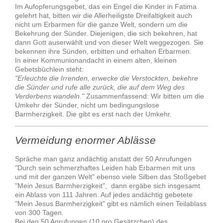
Im Aufopferungsgebet, das ein Engel die Kinder in Fatima
gelehrt hat, bitten wir die Allerheiligste Dreifaltigkeit auch
nicht um Erbarmen für die ganze Welt, sondern um die
Bekehrung der Sünder. Diejenigen, die sich bekehren, hat
dann Gott auserwählt und von dieser Welt weggezogen. Sie
bekennen ihre Sünden, erbitten und erhalten Erbarmen.
In einer Kommunionandacht in einem alten, kleinen
Gebetsbüchlein steht:
"Erleuchte die Irrenden, erwecke die Verstockten, bekehre
die Sünder und rufe alle zurück, die auf dem Weg des
Verderbens wandeln."
Zusammenfassend: Wir bitten um die
Umkehr der Sünder, nicht um bedingungslose
Barmherzigkeit. Die gibt es erst nach der Umkehr.
Vermeidung enormer Ablässe
Spräche man ganz andächtig anstatt der 50 Anrufungen
"Durch sein schmerzhaftes Leiden hab Erbarmen mit uns
und mit der ganzen Welt" ebenso viele Silben das Stoßgebet
"Mein Jesus Barmherzigkeit", dann ergäbe sich insgesamt
ein Ablass von 111 Jahren. Auf jedes andächtig gebetete
"Mein Jesus Barmherzigkeit" gibt es nämlich einen Teilablass
von 300 Tagen.
Bei den 50 Anrufungen (10 pro Gesätzchen) des