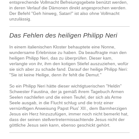
entsprechende Vollmacht Befreiungsgebete benützt werden,
in deren Verlauf die Dämonen direkt angesprochen werden.
Der
Befehl "Geh hinweg, Satan!" ist also ohne Vollmacht
unzulässig.
Das Fehlen des heiligen Philipp Neri
In einem italienischen Kloster behauptete eine Nonne,
wundersame Erlebnisse zu haben. Da beauftragte man den
heiligen Philipp Neri, das zu überprüfen. Dieser kam,
verlangte von ihr, ihm den kotigen Stiefel auszuziehen, wofür
sie sich aber zu schade fand. Darauf der heilige Philipp Neri:
"Sie ist keine Heilige, denn ihr fehlt die Demut."
So ein Philipp Neri hätte dieser wichtigtuerischen "Heldin"
Schwester Faustina, der ja gemäß ihrem Tagebuch Armen
Seelen nachliefen und die einen Teufel, der sich als Arme
Seele ausgab, in die Flucht schlug und die trotz einer
vernünftigen Anweisung Papst Pius' XII., dem Barmherzigen
Jesus ein Herz hinzuzufügen, immer noch nicht bemerkt hat,
dass der seinen stellvertretermissachtende Jesus nicht der
göttliche Jesus sein kann, ebenso geschickt gehört.