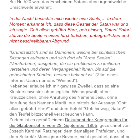
Bei Nr. 520 wird das Erscheinen Satans ohne irgendwelche
Umschweife erwähnt:
In der Nacht besuchte mich wieder eine Seele,… In dem
Moment erkannte ich, dass diese Gestalt der Satan war und
ich sagte: Gott allein gebührt Ehre, geh hinweg, Satan! Sofort
stürzte die Seele in einen fürchterlichen, unbegreiflichen und
nicht beschreibbaren Abgrund.
"
Grundsätzlich sind es Dämonen, welche bei spiritistischen
Sitzungen auftreten und sich dort als "Arme Seelen"
(Verstorbene) ausgeben, die sie problemlos zu imitieren
verstehen und deren Vergangenheit ihnen, bis auf die
gebeichteten Sünden, bestens bekannt ist"
(Zitat eines
Internet-Users namens "Winfried")
.
Nebenbei erlaube ich mir gewisse Zweifel, dass so eine
Klosterschwester ohne jegliche Weihegewalt, ohne
Kreuzzeichen, ohne Anrufung des Namens Jesu, ohne
Anrufung des Namens Mariä, nur mittels der Aussage "Gott
allein gebührt Ehre!" und dem Befehl "Geh hinweg, Satan!"
den Teufel blitzschnell verscheuchen kann.
Zudem ist es gemäß einem
Dokument der Kongregation für
die Glaubenslehre vom 29. September 1985
, gezeichnet von
Joseph Kardinal Ratzinger, dem damaligen Präfekten, und
dem Sekretär Monsignore Bovone, nicht gestattet, dass ohne