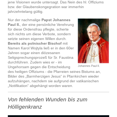
jene Visionen wurde untersagt. Das Nein des hl. Offiziums
bzw. der Glaubenskongegration war immerhin
jahrzehntelang gültig.
Nur der nachmalige
Papst Johannes
Paul II.
, der eine persönliche Verehrung
für diese Ordensfrau pflegte, scherte
sich nichts um diese Verbote, sondern
setzte seinen eigenen Willen durch.
Bereits als polnischer Bischof
mit
Namen Karol Wojtyla ließ er in den 60er
Jahren sogar einen diözesanen
Seligsprechungsprozeß für Sr. Faustina
durchführen. Zudem wies er - im
Johannes Paul II.
Ungehorsam gegen die Entscheidung
des heiligen Offiziums - die Pfarreien seines Bistums an,
Bilder des „Barmherzigen Jesus“ in Pfarrkirchen wieder
aufzuhängen, nachdem sie aufgrund der vatikanischen
„Notifikation“ abgehängt worden waren.
Von fehlenden Wunden bis zum
Hölligenkranz