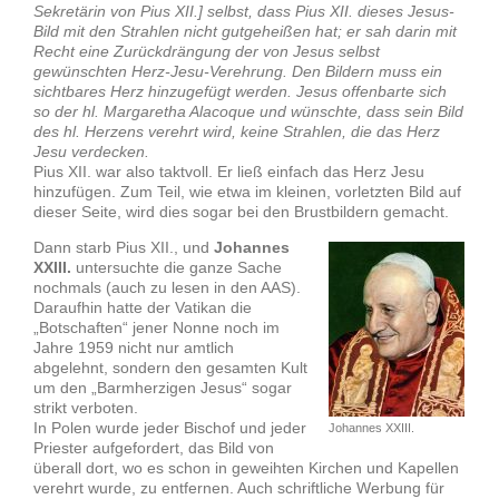
Sekretärin von Pius XII.] selbst, dass Pius XII. dieses Jesus-
Bild mit den Strahlen nicht gutgeheißen hat; er sah darin mit
Recht eine Zurückdrängung der von Jesus selbst
gewünschten Herz-Jesu-Verehrung. Den Bildern muss ein
sichtbares Herz hinzugefügt werden. Jesus offenbarte sich
so der hl. Margaretha Alacoque und wünschte, dass sein Bild
des hl. Herzens verehrt wird, keine Strahlen, die das Herz
Jesu verdecken.
Pius XII. war also taktvoll. Er ließ einfach das Herz Jesu
hinzufügen. Zum Teil, wie etwa im kleinen, vorletzten Bild auf
dieser Seite, wird dies sogar bei den Brustbildern gemacht.
Dann starb Pius XII., und
Johannes
XXIII.
untersuchte die ganze Sache
nochmals (auch zu lesen in den AAS).
Daraufhin hatte der Vatikan die
„Botschaften“ jener Nonne noch im
Jahre 1959 nicht nur amtlich
abgelehnt, sondern den gesamten Kult
um den „Barmherzigen Jesus“ sogar
strikt verboten.
In Polen wurde jeder Bischof und jeder
Johannes XXIII.
Priester aufgefordert, das Bild von
überall dort, wo es schon in geweihten Kirchen und Kapellen
verehrt wurde, zu entfernen. Auch schriftliche Werbung für