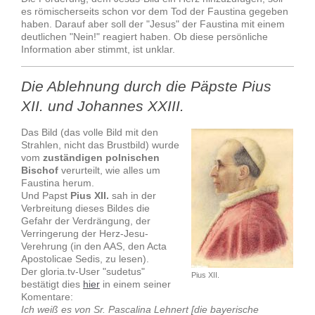
es römischerseits schon vor dem Tod der Faustina gegeben
haben. Darauf aber soll der "Jesus" der Faustina mit einem
deutlichen "Nein!" reagiert haben. Ob diese persönliche
Information aber stimmt, ist unklar.
Die Ablehnung durch die Päpste Pius
XII. und Johannes XXIII.
Das Bild (das volle Bild mit den
Strahlen, nicht das Brustbild) wurde
vom
zuständigen polnischen
Bischof
verurteilt, wie alles um
Faustina herum.
Und Papst
Pius XII.
sah in der
Verbreitung dieses Bildes die
Gefahr der Verdrängung, der
Verringerung der Herz-Jesu-
Verehrung (in den AAS, den Acta
Apostolicae Sedis, zu lesen).
Der gloria.tv-User "sudetus"
Pius XII.
bestätigt dies
hier
in einem seiner
Komentare:
Ich weiß es von Sr. Pascalina Lehnert [die bayerische