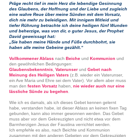
Präge recht tief in mein Herz die lebendige Gesinnung
des Glaubens, der Hoffnung und der Liebe und zugleich
eine wahre Reue über meine Sünden mit dem Vorsatz,
dich nie mehr zu beleidigen. Mit innigem Mitleid und
tiefer Rührung betrachte ich deine heiligen fünf Wunden
und beherzige, was von dir, o guter Jesus, der Prophet
David geweissagt hat:
„Sie haben meine Hände und Füße durchbohrt, sie
haben alle meine Gebeine gezählt.“
Vollkommener Ablass
nach
Beiche
und
Kommunion
und
den gewöhnlichen Bedingungen:
Glaubensbekenntnis
,
Vaterunser
und
Gebet nach
Meinung des Heiligen Vaters
(z.B. wieder ein Vaterunser,
ein Ave Maria und Ehre sei dem Vater). Vor allem aber muss
man den
festen Vorsatz
haben,
nie wieder auch nur eine
lässliche Sünde zu begehen
.
Wie ich es damals, als ich dieses Gebet kennen gelernt
habe, verstanden habe, ist dieser Ablass an keinen fixen Tag
gebunden, kann also immer gewonnen werden. Das Gebet
muss aber vor dem Gekreuzigten und nicht etwa vor dem
Barmherzigen Jesus der Faustina verrichtet werden.
Ich empfehle es also, nach Beichte und Kommunion
zusammen mit den anderen Gebeten vor dem Gekreuzigten