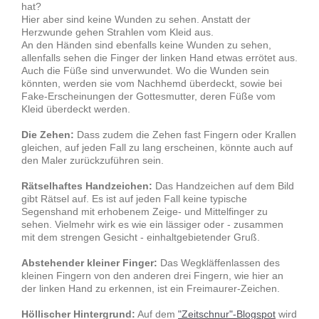
hat?
Hier aber sind keine Wunden zu sehen. Anstatt der
Herzwunde gehen Strahlen vom Kleid aus.
An den Händen sind ebenfalls keine Wunden zu sehen,
allenfalls sehen die Finger der linken Hand etwas errötet aus.
Auch die Füße sind unverwundet. Wo die Wunden sein
könnten, werden sie vom Nachhemd überdeckt, sowie bei
Fake-Erscheinungen der Gottesmutter, deren Füße vom
Kleid überdeckt werden.
Die Zehen:
Dass zudem die Zehen fast Fingern oder Krallen
gleichen, auf jeden Fall zu lang erscheinen, könnte auch auf
den Maler zurückzuführen sein.
Rätselhaftes Handzeichen:
Das Handzeichen auf dem Bild
gibt Rätsel auf. Es ist auf jeden Fall keine typische
Segenshand mit erhobenem Zeige- und Mittelfinger zu
sehen. Vielmehr wirk es wie ein lässiger oder - zusammen
mit dem strengen Gesicht - einhaltgebietender Gruß.
Abstehender kleiner Finger:
Das Wegkläffenlassen des
kleinen Fingern von den anderen drei Fingern, wie hier an
der linken Hand zu erkennen, ist ein Freimaurer-Zeichen.
Höllischer Hintergrund:
Auf dem
"Zeitschnur"-Blogspot
wird